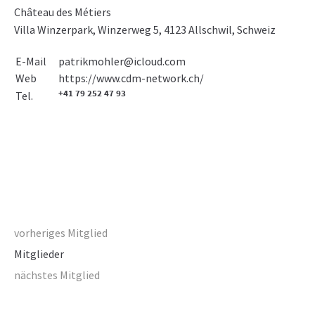
Château des Métiers
Villa Winzerpark, Winzerweg 5, 4123 Allschwil, Schweiz
E-Mail
patrikmohler@icloud.com
https://www.cdm-network.ch/
Web
+41 79 252 47 93
Tel.
vorheriges Mitglied
Mitglieder
nächstes Mitglied