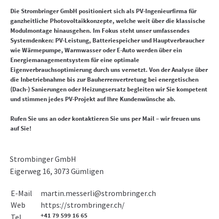
Die Strombringer GmbH positioniert sich als PV-Ingenieurfirma für
ganzheitliche Photovoltaikkonzepte, welche weit über die klassische
Modulmontage hinausgehen. Im Fokus steht unser umfassendes
Systemdenken: PV-Leistung, Batteriespeicher und Hauptverbraucher
wie Wärmepumpe, Warmwasser oder E-Auto werden über ein
Energiemanagementsystem für eine optimale
Eigenverbrauchsoptimierung durch uns vernetzt. Von der Analyse über
die Inbetriebnahme bis zur Bauherrenvertretung bei energetischen
(Dach-) Sanierungen oder Heizungsersatz begleiten wir Sie kompetent
und stimmen jedes PV-Projekt auf Ihre Kundenwünsche ab.
Rufen Sie uns an oder kontaktieren Sie uns per Mail – wir freuen uns
auf Sie!
Strombinger GmbH
Eigerweg 16, 3073 Gümligen
E-Mail
martin.messerli@strombringer.ch
https://strombringer.ch/
Web
+41 79 599 16 65
Tel.