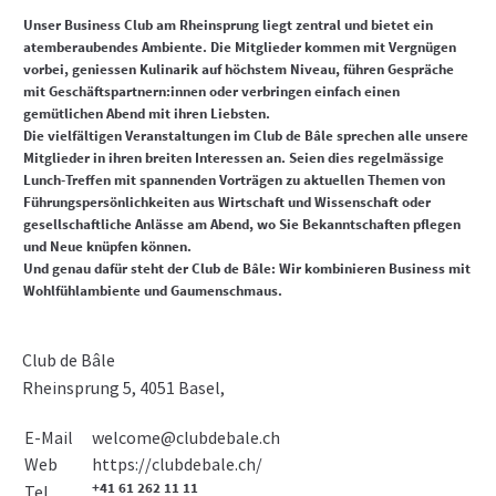
Unser Business Club am Rheinsprung liegt zentral und bietet ein
atemberaubendes Ambiente. Die Mitglieder kommen mit Vergnügen
vorbei, geniessen Kulinarik auf höchstem Niveau, führen Gespräche
mit Geschäfts­partnern:innen oder verbringen einfach einen
gemütlichen Abend mit ihren Liebsten.
Die vielfältigen Veranstaltungen im Club de Bâle sprechen alle unsere
Mitglieder in ihren breiten Interessen an. Seien dies regelmässige
Lunch-Treffen mit spannenden Vorträgen zu aktuellen Themen von
Führungs­persönlichkeiten aus Wirtschaft und Wissenschaft oder
gesellschaftliche Anlässe am Abend, wo Sie Bekanntschaften pflegen
und Neue knüpfen können.
Und genau dafür steht der Club de Bâle: Wir kombinieren Business mit
Wohlfühlambiente und Gaumenschmaus.
Club de Bâle
Rheinsprung 5, 4051 Basel,
E-Mail
welcome@clubdebale.ch
https://clubdebale.ch/
Web
+41 61 262 11 11
Tel.