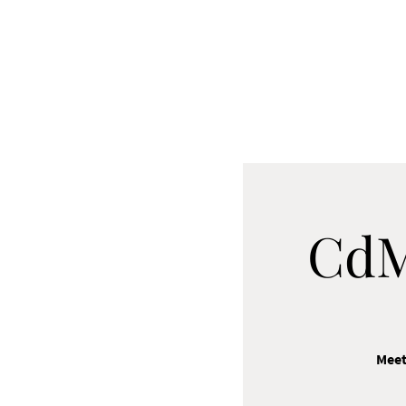
CdM
Meet