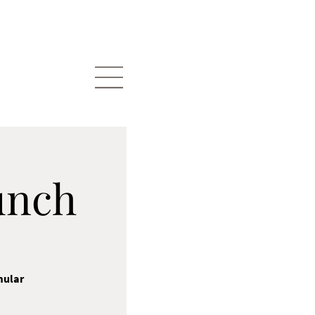
unch
mular